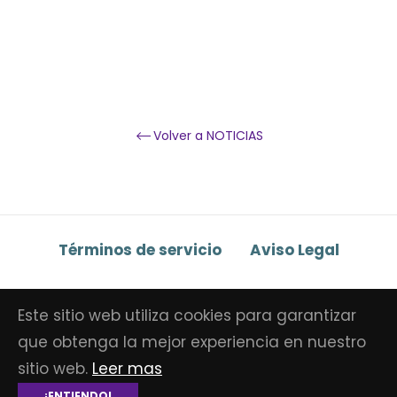
Volver a NOTICIAS
Términos de servicio
Aviso Legal
Este sitio web utiliza cookies para garantizar
© Copyright 2026
Mo4tespana
.
Tecnología de
que obtenga la mejor experiencia en nuestro
Shopify
sitio web.
Leer mas
¡ENTIENDO!