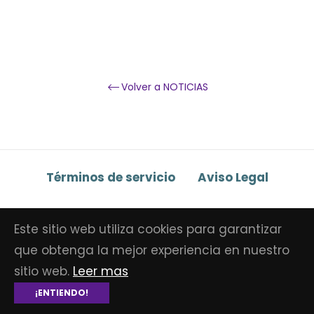
Volver a NOTICIAS
Términos de servicio
Aviso Legal
Este sitio web utiliza cookies para garantizar
© Copyright 2026
Mo4tespana
.
Tecnología de
que obtenga la mejor experiencia en nuestro
Shopify
sitio web.
Leer mas
¡ENTIENDO!