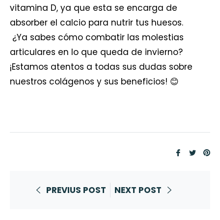
vitamina D, ya que esta se encarga de
absorber el calcio para nutrir tus huesos.
¿Ya sabes cómo combatir las molestias
articulares en lo que queda de invierno?
¡Estamos atentos a todas sus dudas sobre
nuestros colágenos y sus beneficios! 😊
Compart
Tuite
Pi
en
en
e
Faceboo
Twitt
Pi
PREVIUS POST
NEXT POST